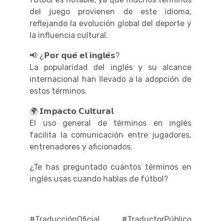
del juego provienen de este idioma,
reflejando la evolución global del deporte y
la influencia cultural.
📢 ¿𝗣𝗼𝗿 𝗾𝘂𝗲́ 𝗲𝗹 𝗶𝗻𝗴𝗹𝗲́𝘀?
La popularidad del inglés y su alcance
internacional han llevado a la adopción de
estos términos.
🌍 𝗜𝗺𝗽𝗮𝗰𝘁𝗼 𝗖𝘂𝗹𝘁𝘂𝗿𝗮𝗹
El uso general de términos en inglés
facilita la comunicación entre jugadores,
entrenadores y aficionados.
¿Te has preguntado cuántos términos en
inglés usas cuando hablas de fútbol?
#TraducciónOficial #TraductorPúblico