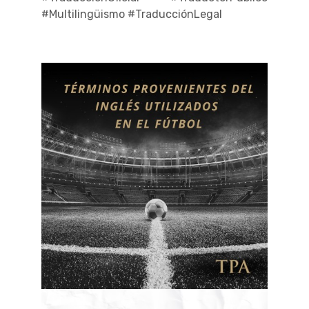
#Multilingüismo #TraducciónLegal