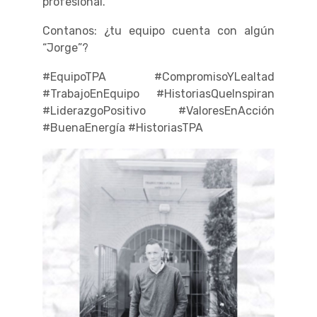
profesional.
Contanos: ¿tu equipo cuenta con algún
“Jorge”?
#EquipoTPA #CompromisoYLealtad
#TrabajoEnEquipo #HistoriasQueInspiran
#LiderazgoPositivo #ValoresEnAcción
#BuenaEnergía #HistoriasTPA